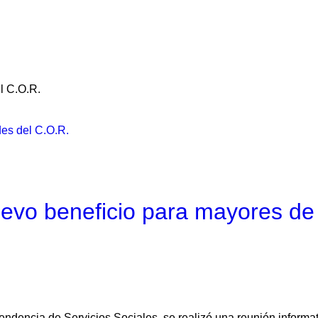
l C.O.R.
des del C.O.R.
uevo beneficio para mayores de
endencia de Servicios Sociales, se realizó una reunión informat