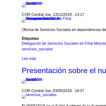
del
Polbaires
COR-Central
Jue, 13/12/2018 - 13:17
V
en
la
Oficina de Servicios Sociales en dependencias de
Superintendencia
Etiquetas
de
Delegación de Servicios Sociales en Filial Merce
Servicios
servicios_sociales
Sociales
Lee más
sobre
Nueva
Presentación sobre el n
oficina
de
la
Superintendencia
COR-Central
Jue, 03/05/2018 - 18:37
de
Servicios
Sociales
El 09/05/2018 en el Salón Auditorio de la Superint