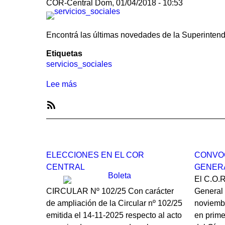
COR-Central
Dom, 01/04/2018 - 10:53
Encontrá las últimas novedades de la Superintend
Etiquetas
servicios_sociales
Lee más
sobre
Noticias
de
SubscribeSuscribirse
Superintendencia
a
de
servicios_sociales
Servicios
ELECCIONES EN EL COR
CONVO
Sociales
CENTRAL
GENERA
El C.O.
CIRCULAR Nº 102/25 Con carácter
General 
de ampliación de la Circular nº 102/25
noviembr
emitida el 14-11-2025 respecto al acto
en prime