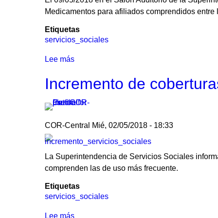
Medicamentos para afiliados comprendidos entre lo
Etiquetas
servicios_sociales
Lee más
sobre
Presentación
Incremento de coberturas
sobre
el
nuevo
beneficio
COR-Central
Mié, 02/05/2018 - 18:33
para
mayores
de
La Superintendencia de Servicios Sociales informa
60
comprenden las de uso más frecuente.
años
Etiquetas
servicios_sociales
Lee más
sobre