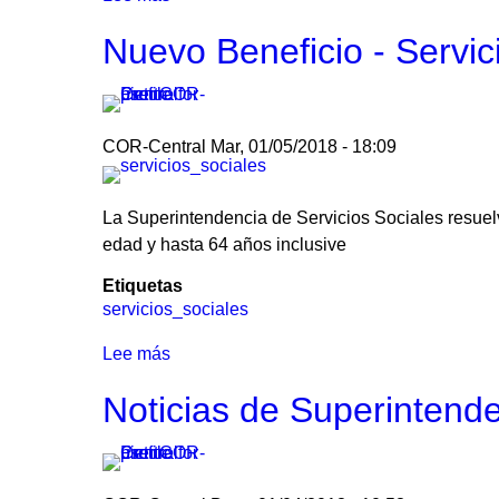
Incremento
Nuevo Beneficio - Servic
de
coberturas
a
partir
COR-Central
Mar, 01/05/2018 - 18:09
del
1°
de
La Superintendencia de Servicios Sociales resuel
Mayo
edad y hasta 64 años inclusive
Etiquetas
servicios_sociales
Lee más
sobre
Nuevo
Noticias de Superintende
Beneficio
-
Servicios
Sociales